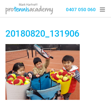
0407 050 060
20180820_131906